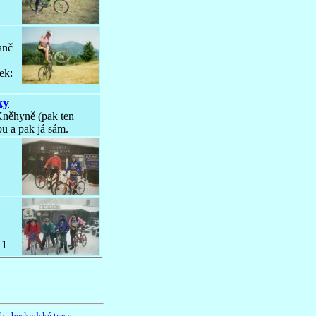
anč
ek:
ky
Kněhyně (pak ten
bu a pak já sám.
 1
ub
|
beskydské trasy