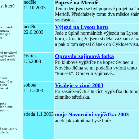
neděle
Poprvé na Meridě
y, které
11.10.2003
Tento den jsem se byl poporvé projet na "
Meridě. Předcházely tomu dva měsíce shá
součástek.
neděle
Výjezd na Lysou horu
e z okolí,
opozice,
22.6.2003
Jede z úplně normálních výjezdu na Lysou
sledky a
ky
horu, až na to, že jsem si dělal záznam z tr
a pak o tom sepsal článek do Cykloservisu
lké množství
čtvrtek
Opravdu zajímavá fotka
ských www
kazů o mtb
1.5.2003
Při klubové vyjížďce na kopec Svinec u
Nového Jičína se mi podařilo vyfotit tento
"kousek". Opravdu zajímavé....
znam
ratonů u
sobota
Visáleje v zimě 2003
 i na
ovensku
11.1.2003
Po zasněžených silnicích vyjížďka do toho
zimního střediska.
ránka
šeho mtb
ratonu
středa 1.1.2003
moje Novoroční vyjížďka 2003
aneb jak zatmít na Lysé hoře.
 bike klub v
řivnici