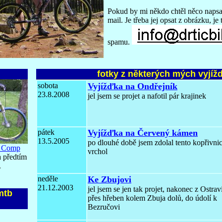
Pokud by mi někdo chtěl něco napsat
mail. Je třeba jej opsat z obrázku, je 
spamu.
fotky z některých mých vyjíž
sobota
Vyjížďka na Ondřejník
23.8.2008
jel jsem se projet a nafotil pár krajinek
pátek
Vyjížďka na Červený kámen
13.5.2005
po dlouhé době jsem zdolal tento kopřivni
n Comp
vrchol
a předtím
.
neděle
Ke Zbujovi
21.12.2003
jel jsem se jen tak projet, nakonec z Ostrav
mtb
přes hřeben kolem Zbuja dolů, do údolí k
Bezručovi