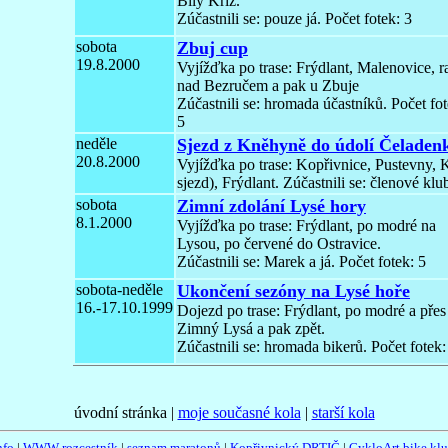
Bílý Kříž.
Zúčastnili se: pouze já. Počet fotek: 3
sobota
Zbuj cup
19.8.2000
Vyjížďka po trase: Frýdlant, Malenovice, r
nad Bezručem a pak u Zbuje
Zúčastnili se: hromada účastníků. Počet fot
5
neděle
Sjezd z Kněhyně do údolí Čeladen
20.8.2000
Vyjížďka po trase: Kopřivnice, Pustevny, 
sjezd), Frýdlant. Zúčastnili se: členové klu
sobota
Zimní zdolání Lysé hory
8.1.2000
Vyjížďka po trase: Frýdlant, po modré na
Lysou, po červené do Ostravice.
Zúčastnili se: Marek a já. Počet fotek: 5
sobota-neděle
Ukončení sezóny na Lysé hoře
16.-17.10.1999
Dojezd po trase: Frýdlant, po modré a přes
Zimný Lysá a pak zpět.
Zúčastnili se: hromada bikerů. Počet fotek:
úvodní stránka |
moje současné kola
|
starší kola
nfo
|
WWW rozcestník
|
seznam maratonů
|
Kopřivnický DRTIČ
|
CykloArt bike kl