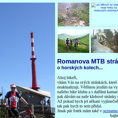
Romanova MTB strá
o horských kolech...
Ahoj bikeři,
vítám Vás na svých stránkách, které
neaktualizuji. Většinou jezdím na v
našeho bike klubu a s dalšími kamará
pak dávám na naše klubové stránky
Až pokud bych jel někam vyjímečně 
tak pak bych to sem přidal.
Jinak pár fotek mám také v
seznamu 
bajk