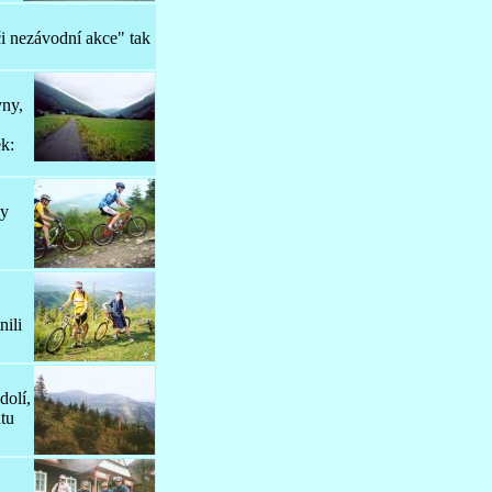
i nezávodní akce" tak
vny,
ek:
dy
nili
dolí,
ntu