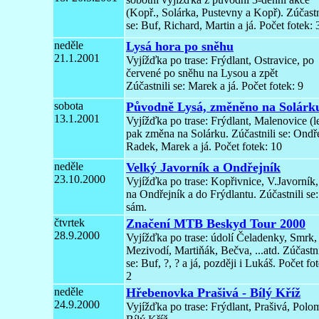
(Kopř., Solárka, Pustevny a Kopř). Zúčastn
se: Buf, Richard, Martin a já. Počet fotek: 
neděle
Lysá hora po sněhu
21.1.2001
Vyjížďka po trase: Frýdlant, Ostravice, po
červené po sněhu na Lysou a zpět
Zúčastnili se: Marek a já. Počet fotek: 9
sobota
Původně Lysá, změněno na Solárk
13.1.2001
Vyjížďka po trase: Frýdlant, Malenovice (le
pak změna na Solárku. Zúčastnili se: Ondře
Radek, Marek a já. Počet fotek: 10
neděle
Velký Javorník a Ondřejník
23.10.2000
Vyjížďka po trase: Kopřivnice, V.Javorník,
na Ondřejník a do Frýdlantu. Zúčastnili se
sám.
čtvrtek
Značení MTB Beskyd Tour 2000
28.9.2000
Vyjížďka po trase: údolí Čeladenky, Smrk,
Mezivodí, Martiňák, Bečva, ...atd. Zúčastni
se: Buf, ?, ? a já, později i Lukáš. Počet fo
2
neděle
Hřebenovka Prašivá - Bílý Kříž
24.9.2000
Vyjížďka po trase: Frýdlant, Prašivá, Polo