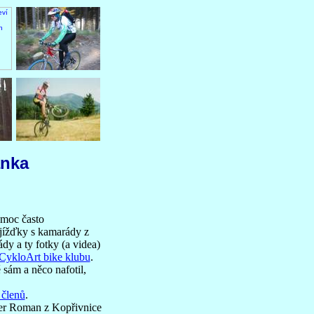
nka
 moc často
yjížďky s kamarády z
dy a ty fotky (a videa)
CykloArt bike klubu
.
sám a něco nafotil,
členů
.
er Roman z Kopřivnice