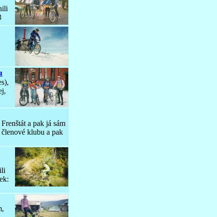
ili
3
u
s),
j,
 Frenštát a pak já sám
: členové klubu a pak
li
tek:
m,