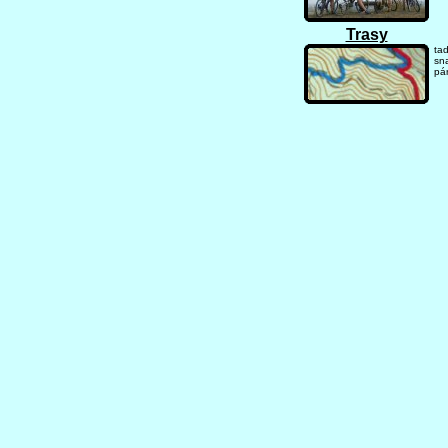
Trasy
ta
sna
pár