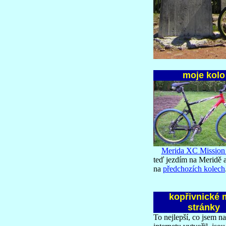
moje kolo
Merida XC Missio
teď jezdím na Meridě 
na
předchozích kolech
kopřivnické 
stránky
To nejlepší, co jsem na