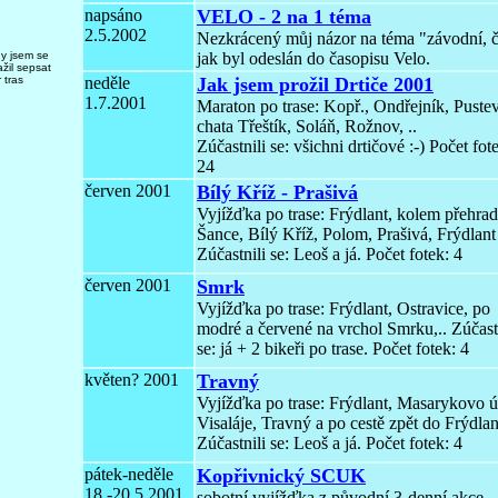
napsáno
VELO - 2 na 1 téma
2.5.2002
Nezkrácený můj názor na téma "závodní, č
dy jsem se
jak byl odeslán do časopisu Velo.
žil sepsat
 tras
neděle
Jak jsem prožil Drtiče 2001
1.7.2001
Maraton po trase: Kopř., Ondřejník, Puste
chata Třeštík, Soláň, Rožnov, ..
Zúčastnili se: všichni drtičové :-) Počet fot
24
červen 2001
Bílý Kříž - Prašivá
Vyjížďka po trase: Frýdlant, kolem přehra
Šance, Bílý Kříž, Polom, Prašivá, Frýdlant
Zúčastnili se: Leoš a já. Počet fotek: 4
červen 2001
Smrk
Vyjížďka po trase: Frýdlant, Ostravice, po
modré a červené na vrchol Smrku,.. Zúčast
se: já + 2 bikeři po trase. Počet fotek: 4
květen? 2001
Travný
Vyjížďka po trase: Frýdlant, Masarykovo ú
Visaláje, Travný a po cestě zpět do Frýdla
Zúčastnili se: Leoš a já. Počet fotek: 4
pátek-neděle
Kopřivnický SCUK
18.-20.5.2001
sobotní vyjížďka z původní 3-denní akce