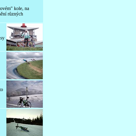
novém" kole, na
nění různých
asy
.
to