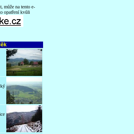
, může na tento e-
to opatření kvůli
děk
cký
ice