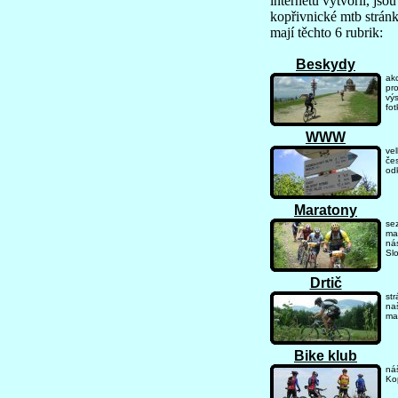
internetu vytvořil, jsou
kopřivnické mtb stránk
mají těchto 6 rubrik:
Beskydy
akc
pr
vý
fot
WWW
ve
če
od
Maratony
se
ma
nás
Sl
Drtič
st
na
ma
Bike klub
náš
Kop