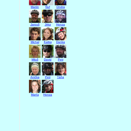
Martin
Ňuf
Ondra
Jarouš
Jirka
Honza
Michal
Katka
Danka
Miluš
David
Petr
Anička
Petr
Táňa
Marťa
Honza