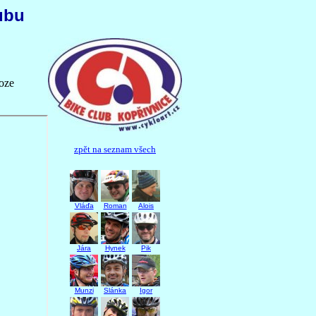
ubu
oze
zpět na seznam všech
Vláďa
Roman
Alois
Jára
Hynek
Pik
Munzi
Slánka
Igor