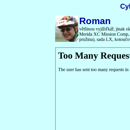
Cy
Roman
většinou vyjížďkář, jinak rá
Merida XC Mission Comp, v
pružina), sada LX, kotouč