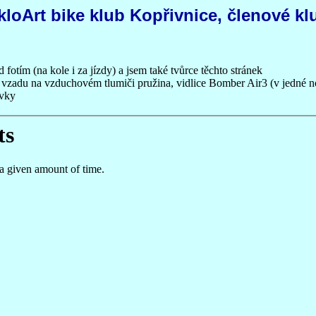
kloArt bike klub Kopřivnice, členové kl
d fotím (na kole i za jízdy) a jsem také tvůrce těchto stránek
zadu na vzduchovém tlumiči pružina, vidlice Bomber Air3 (v jedné n
ovky