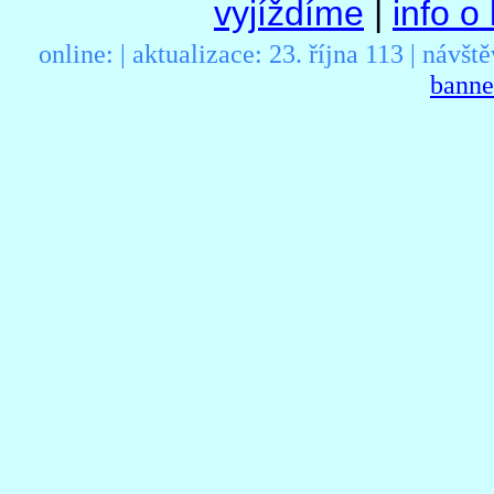
vyjíždíme
|
info o
online:
| aktualizace:
23. října 113 | návšt
banne