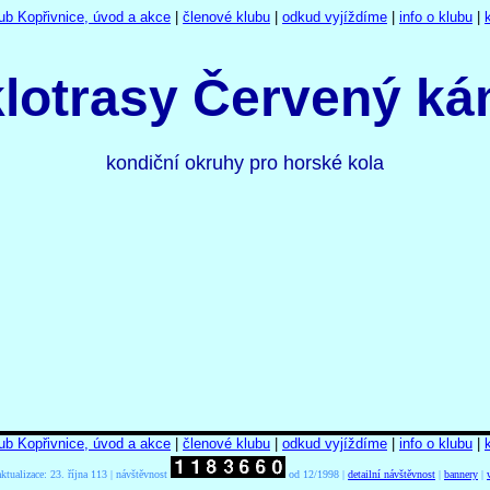
lub Kopřivnice, úvod a akce
|
členové klubu
|
odkud vyjíždíme
|
info o klubu
|
lotrasy Červený k
kondiční okruhy pro horské kola
lub Kopřivnice, úvod a akce
|
členové klubu
|
odkud vyjíždíme
|
info o klubu
|
aktualizace:
23. října 113 | návštěvnost
od 12/1998 |
detailní návštěvnost
|
bannery
|