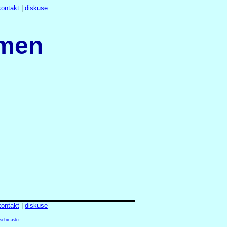
kontakt
|
diskuse
ámen
kontakt
|
diskuse
webmaster