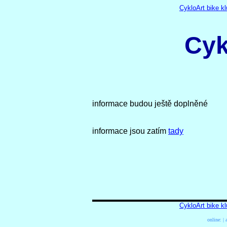
CykloArt bike k
Cyk
informace budou ještě doplněné
informace jsou zatím
tady
CykloArt bike k
online:
| 