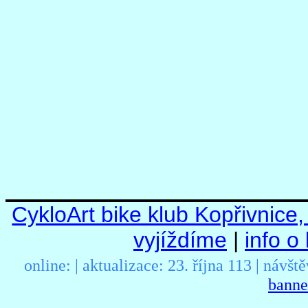
CykloArt bike klub Kopřivnice
vyjíždíme
|
info o
online:
| aktualizace:
23. října 113 | návšt
banne