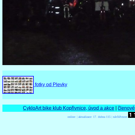
fotky od Plevky
CykloArt bike klub Kopřivnice, úvod a akce
|
členové
online:
| aktualizace:
17. dubna 115 | návštěvnost