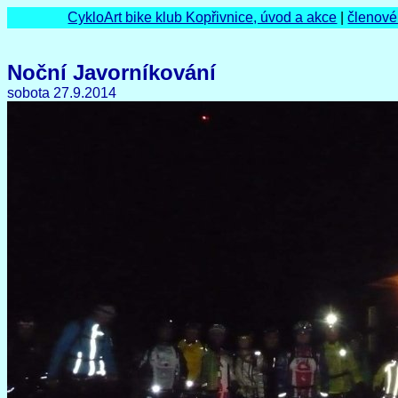
CykloArt bike klub Kopřivnice, úvod a akce
|
členové
Noční Javorníkování
sobota 27.9.2014