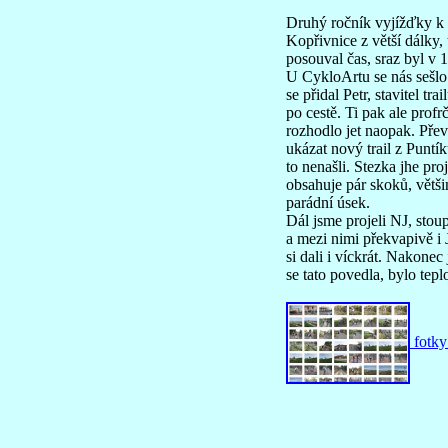
Druhý ročník vyjížďky k u
Kopřivnice z větší dálky, 
posouval čas, sraz byl v 
U CykloArtu se nás sešlo 2
se přidal Petr, stavitel t
po cestě. Ti pak ale prof
rozhodlo jet naopak. Přev
ukázat nový trail z Puntí
to nenašli. Stezka jhe pro
obsahuje pár skoků, větš
parádní úsek.
Dál jsme projeli NJ, stoup
a mezi nimi překvapivě i J
si dali i víckrát. Nakone
se tato povedla, bylo teplo
fotky