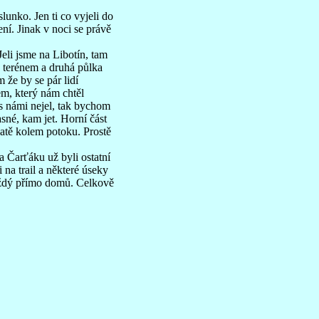
unko. Jen ti co vyjeli do
ení. Jinak v noci se právě
Jeli jsme na Libotín, tam
la terénem a druhá půlka
 že by se pár lidí
em, který nám chtěl
 s námi nejel, tak bychom
asné, kam jet. Horní část
katě kolem potoku. Prostě
a Čarťáku už byli ostatní
 na trail a některé úseky
 každý přímo domů. Celkově