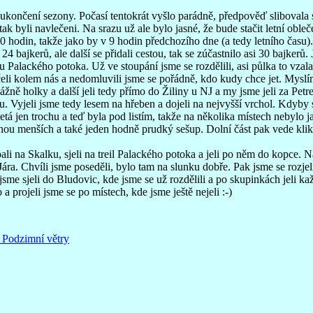
končení sezony. Počasí tentokrát vyšlo parádně, předpověď slibovala sl
tak byli navlečeni. Na srazu už ale bylo jasné, že bude stačit letní obleč
10 hodin, takže jako by v 9 hodin předchozího dne (a tedy letního času).
4 bajkerů, ale další se přidali cestou, tak se zúčastnilo asi 30 bajkerů. 
railu Palackého potoka. Už ve stoupání jsme se rozdělili, asi půlka to vza
rčeli kolem nás a nedomluvili jsme se pořádně, kdo kudy chce jet. Myslím
ážně holky a další jeli tedy přímo do Žiliny u NJ a my jsme jeli za Petr
ku. Vyjeli jsme tedy lesem na hřeben a dojeli na nejvyšší vrchol. Kdyby
jetá jen trochu a teď byla pod listím, takže na několika místech nebylo j
inou menších a také jeden hodně prudký sešup. Dolní část pak vede kli
ali na Skalku, sjeli na treil Palackého potoka a jeli po něm do kopce. N
ára. Chvíli jsme poseděli, bylo tam na slunku dobře. Pak jsme se rozjeli
c jsme sjeli do Bludovic, kde jsme se už rozdělili a po skupinkách jeli
 a projeli jsme se po místech, kde jsme ještě nejeli :-)
 Podzimní větry